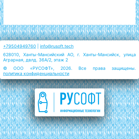
+79504949760
|
info@rusoft.tech
628010, Ханты-Мансийский АО, г. Ханты-Мансийск, улица
Аграрная, двлд. 36А/2, этаж 2
© ООО «РУСОФТ», 2026. Все права защищены.
политика конфиденциальности