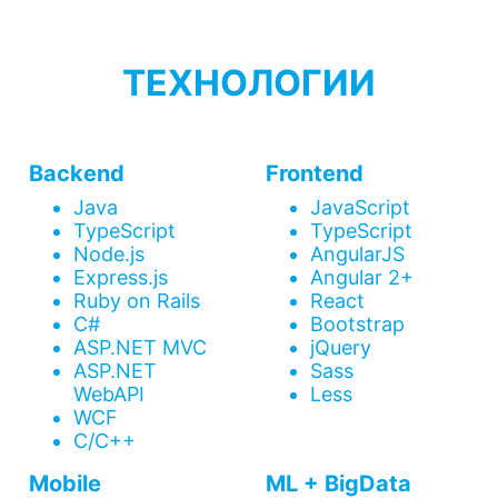
ТЕХНОЛОГИИ
Backend
Frontend
Java
JavaScript
TypeScript
TypeScript
Node.js
AngularJS
Express.js
Angular 2+
Ruby on Rails
React
C#
Bootstrap
ASP.NET MVC
jQuery
ASP.NET
Sass
WebAPI
Less
WCF
C/C++
Mobile
ML + BigData